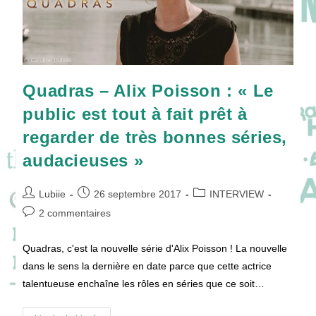
Quadras – Alix Poisson : « Le
public est tout à fait prêt à
regarder de très bonnes séries,
audacieuses »
Auteur/autrice
Publication
Post
Lubiie
26 septembre 2017
INTERVIEW
de
publiée :
category:
Commentaires
2 commentaires
la
de
publication :
la
Quadras, c'est la nouvelle série d'Alix Poisson ! La nouvelle
publication :
dans le sens la dernière en date parce que cette actrice
talentueuse enchaîne les rôles en séries que ce soit…