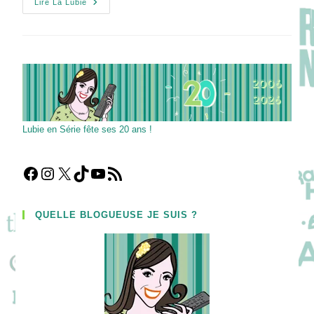
Quadras
Lire La Lubie
–
Alix
Poisson
:
« Le
Public
Est
Tout
À
Fait
Prêt
À
Lubie en Série fête ses 20 ans !
Regarder
De
Très
Bonnes
Séries,
Facebook
Instagram
X
TikTok
YouTube
Flux RSS
Audacieuses »
QUELLE BLOGUEUSE JE SUIS ?