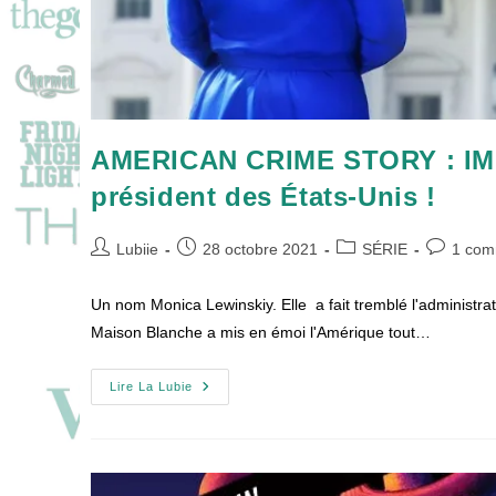
AMERICAN CRIME STORY : IMPE
président des États-Unis !
Auteur/autrice
Publication
Post
Commenta
Lubiie
28 octobre 2021
SÉRIE
1 com
de
publiée :
category:
de
la
la
Un nom Monica Lewinskiy. Elle a fait tremblé l'administra
publication :
publicatio
Maison Blanche a mis en émoi l'Amérique tout…
AMERICAN
Lire La Lubie
CRIME
STORY
:
IMPEACHMENT
:
Celle