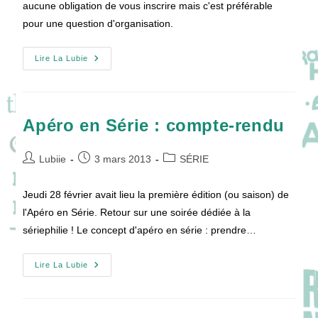
aucune obligation de vous inscrire mais c'est préférable
pour une question d'organisation.
Apéro
Lire La Lubie
En
Série
–
Saison
2
Apéro en Série : compte-rendu
Auteur/autrice
Publication
Post
Lubiie
3 mars 2013
SÉRIE
de
publiée :
category:
la
Jeudi 28 février avait lieu la première édition (ou saison) de
publication :
l'Apéro en Série. Retour sur une soirée dédiée à la
sériephilie ! Le concept d'apéro en série : prendre…
Apéro
Lire La Lubie
En
Série
:
Compte-
Rendu