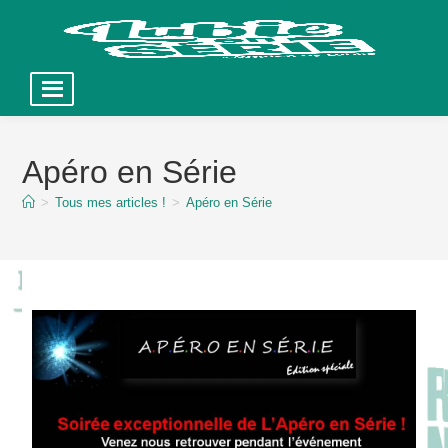
Skip
to
Apéro en Série
content
>
Tous mes articles !
>
Apéro en Série