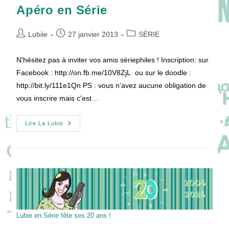
Apéro en Série
Auteur/autrice
Publication
Post
Lubiie
27 janvier 2013
SÉRIE
de
publiée :
category:
la
N'hésitez pas à inviter vos amis sériephiles ! Inscription: sur
publication :
Facebook : http://on.fb.me/10V8ZjL ou sur le doodle :
http://bit.ly/111e1Qn PS : vous n'avez aucune obligation de
vous inscrire mais c'est…
Apéro
Lire La Lubie
En
Série
Lubie en Série fête ses 20 ans !