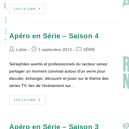
Apéro
Lire La Lubie
En
Série
–
Saison
5
Apéro en Série – Saison 4
Auteur/autrice
Publication
Post
Lubiie
1 septembre 2013
SÉRIE
de
publiée :
category:
la
Sériephiles avertis et professionnels du secteur venez
publication :
partager un moment convivial autour d'un verre pour
discuter, échanger, découvrir et jouer sur le thème des
séries TV. lien de l'événement sur…
Apéro
Lire La Lubie
En
Série
–
Saison
4
Apéro en Série – Saison 3