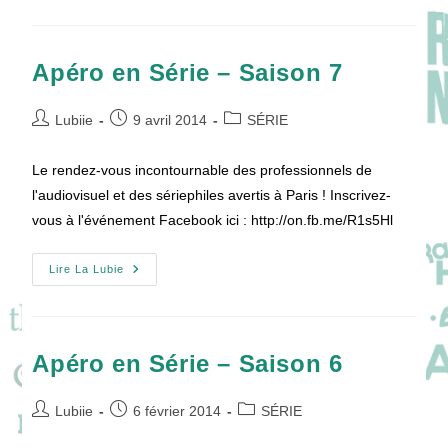
Série
Édition
Spéciale
« Les
Coulisses
Apéro en Série – Saison 7
Des
Webséries »
Auteur/autrice
Publication
Post
Lubiie
9 avril 2014
SÉRIE
de
publiée :
category:
la
Le rendez-vous incontournable des professionnels de
publication :
l'audiovisuel et des sériephiles avertis à Paris ! Inscrivez-
vous à l'événement Facebook ici : http://on.fb.me/R1s5Hl
Apéro
Lire La Lubie
En
Série
–
Saison
7
Apéro en Série – Saison 6
Auteur/autrice
Publication
Post
Lubiie
6 février 2014
SÉRIE
de
publiée :
category: