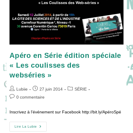
Apéro en Série édition spéciale
« Les coulisses des
webséries »
Auteur/autrice
Publication
Post
Lubiie
27 juin 2014
SÉRIE
de
publiée :
category:
Commentaires
0 commentaire
la
de
publication :
la
Inscrivez à l'événement sur Facebook http://bit.ly/ApéroSpé
publication :
Apéro
Lire La Lubie
En