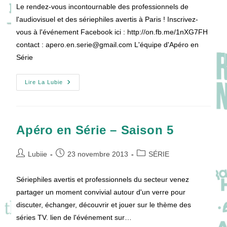
la
Le rendez-vous incontournable des professionnels de
publication :
l'audiovisuel et des sériephiles avertis à Paris ! Inscrivez-
vous à l'événement Facebook ici : http://on.fb.me/1nXG7FH
contact : apero.en.serie@gmail.com L'équipe d'Apéro en
Série
Apéro
Lire La Lubie
En
Série
–
Saison
6
Apéro en Série – Saison 5
Auteur/autrice
Publication
Post
Lubiie
23 novembre 2013
SÉRIE
de
publiée :
category:
la
Sériephiles avertis et professionnels du secteur venez
publication :
partager un moment convivial autour d'un verre pour
discuter, échanger, découvrir et jouer sur le thème des
séries TV. lien de l'événement sur…