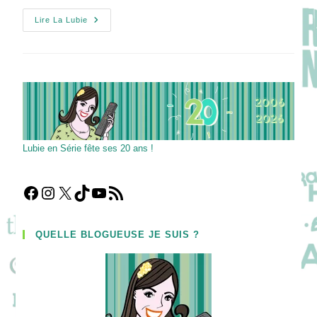
BOUCHON
Lire La Lubie
:
Chronique
Courte
Et
Mordante
D’une
Famille
Ordinaire,
Joyeusement
Chaotique
!
Lubie en Série fête ses 20 ans !
Facebook
Instagram
X
TikTok
YouTube
Flux RSS
QUELLE BLOGUEUSE JE SUIS ?