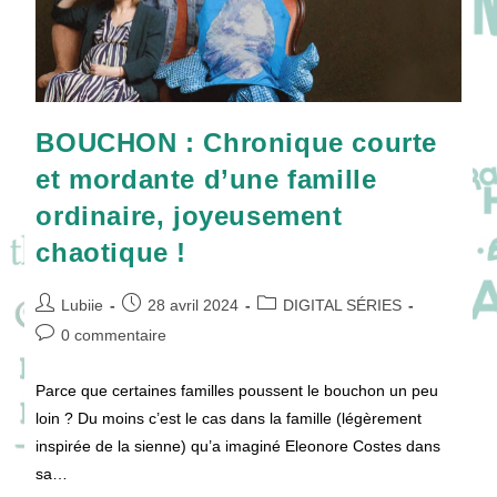
BOUCHON : Chronique courte
et mordante d’une famille
ordinaire, joyeusement
chaotique !
Auteur/autrice
Publication
Post
Lubiie
28 avril 2024
DIGITAL SÉRIES
de
publiée :
category:
Commentaires
0 commentaire
la
de
publication :
la
Parce que certaines familles poussent le bouchon un peu
publication :
loin ? Du moins c’est le cas dans la famille (légèrement
inspirée de la sienne) qu’a imaginé Eleonore Costes dans
sa…