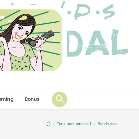
aming
Bonus
>
Tous mes articles !
>
Bande son