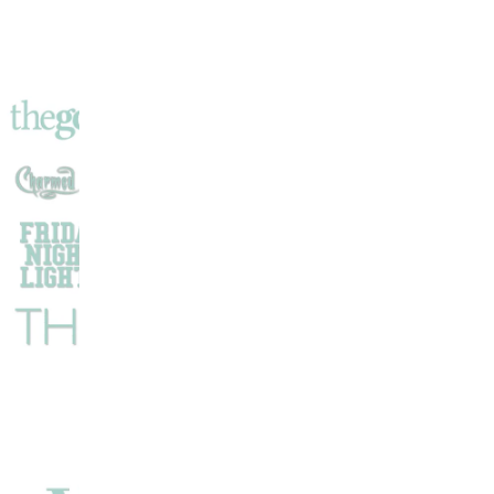
De
La
Série
Borgia