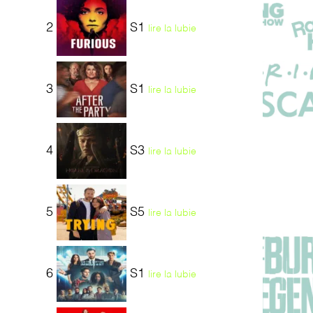
2
S1
lire la lubie
3
S1
lire la lubie
4
S3
lire la lubie
5
S5
lire la lubie
6
S1
lire la lubie