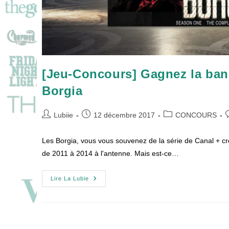
[Jeu-Concours] Gagnez la bande
Borgia
Auteur/autrice
Publication
Post
C
Lubiie
12 décembre 2017
CONCOURS
de
publiée :
category:
d
la
l
Les Borgia, vous vous souvenez de la série de Canal + c
publication :
p
de 2011 à 2014 à l'antenne. Mais est-ce…
[Jeu-
Lire La Lubie
Concours]
Gagnez
La
Bande-
Originale
Collector