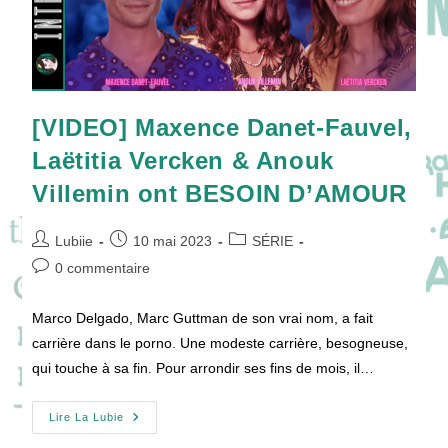
[VIDEO] Maxence Danet-Fauvel,
Laëtitia Vercken & Anouk
Villemin ont BESOIN D’AMOUR
Auteur/autrice
Publication
Post
Lubiie
10 mai 2023
SÉRIE
de
publiée :
category:
Commentaires
0 commentaire
la
de
publication :
la
Marco Delgado, Marc Guttman de son vrai nom, a fait
publication :
carrière dans le porno. Une modeste carrière, besogneuse,
qui touche à sa fin. Pour arrondir ses fins de mois, il…
[VIDEO]
Lire La Lubie
Maxence
Danet-