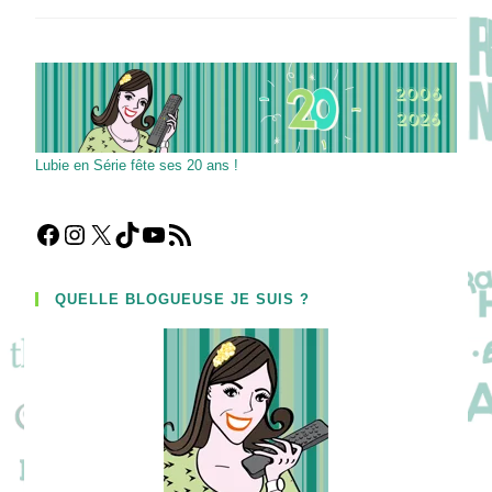
Fauvel,
Laëtitia
Vercken
&
Anouk
Villemin
Ont
BESOIN
D’AMOUR
Lubie en Série fête ses 20 ans !
Facebook
Instagram
X
TikTok
YouTube
Flux RSS
QUELLE BLOGUEUSE JE SUIS ?