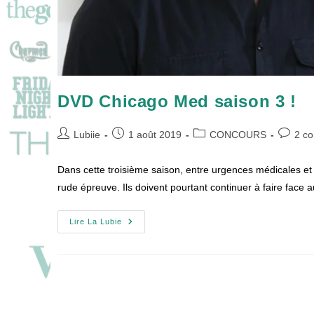
DVD Chicago Med saison 3 !
Auteur/autrice
Publication
Post
Commen
Lubiie
1 août 2019
CONCOURS
2 c
de
publiée :
category:
de
la
la
Dans cette troisième saison, entre urgences médicales et
publication :
publicat
rude épreuve. Ils doivent pourtant continuer à faire face
DVD
Lire La Lubie
Chicago
Med
Saison
3
!