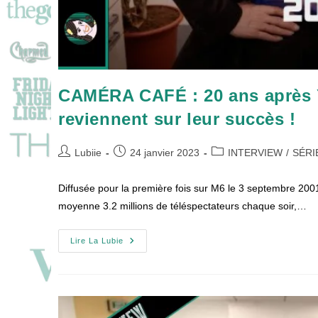
CAMÉRA CAFÉ : 20 ans après Y
reviennent sur leur succès !
Auteur/autrice
Publication
Post
Lubiie
24 janvier 2023
INTERVIEW
/
SÉRI
de
publiée :
category:
la
Diffusée pour la première fois sur M6 le 3 septembre 20
publication :
moyenne 3.2 millions de téléspectateurs chaque soir,…
CAMÉRA
Lire La Lubie
CAFÉ
:
20
Ans
Après
Yvan
Le