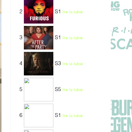
2
S1
lire la lubie
3
S1
lire la lubie
4
S3
lire la lubie
5
S5
lire la lubie
6
S1
lire la lubie