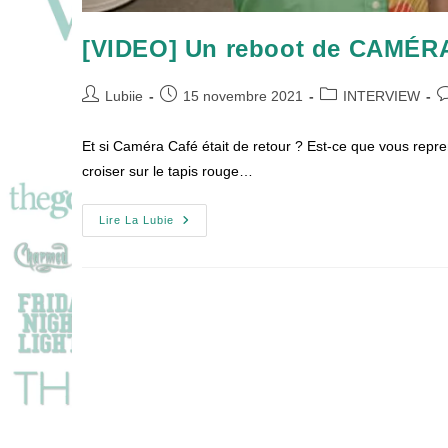
[VIDEO] Un reboot de CAMÉRA 
Auteur/autrice
Publication
Post
C
Lubiie
15 novembre 2021
INTERVIEW
de
publiée :
category:
d
la
la
Et si Caméra Café était de retour ? Est-ce que vous repren
publication :
pu
croiser sur le tapis rouge…
[VIDEO]
Lire La Lubie
Un
Reboot
De
CAMÉRA
CAFÉ
?
Bruno
Solo
Dit
Tout
!