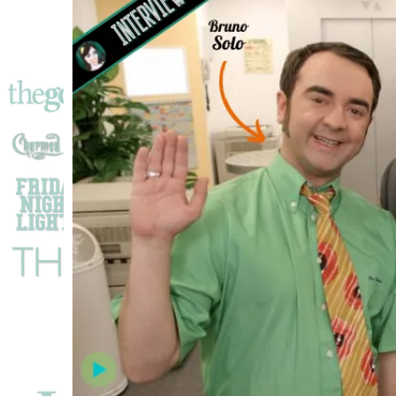
Bolloc’h
Et
Bruno
Solo
Reviennent
Sur
Leur
Succès
!