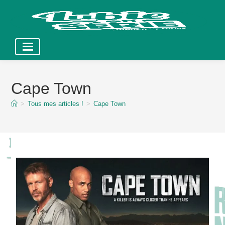
Skip
to
Cape Town
content
>
Tous mes articles !
>
Cape Town