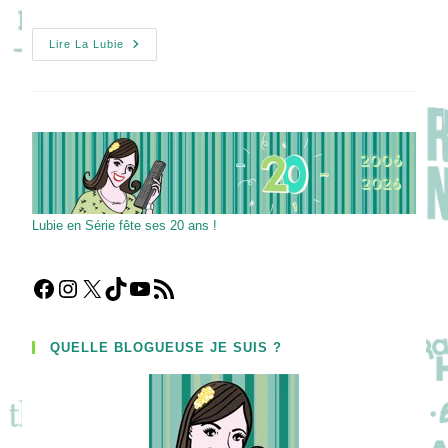
Gagnez
Lire La Lubie
Votre
Coffret
DVD
De
La
Série
Cape
Town
Lubie en Série fête ses 20 ans !
Facebook
Instagram
X
TikTok
YouTube
Flux RSS
QUELLE BLOGUEUSE JE SUIS ?