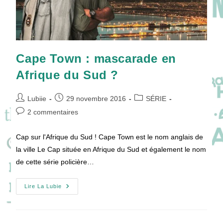
Cape Town : mascarade en
Afrique du Sud ?
Auteur/autrice
Publication
Post
Lubiie
29 novembre 2016
SÉRIE
de
publiée :
category:
Commentaires
2 commentaires
la
de
publication :
la
Cap sur l'Afrique du Sud ! Cape Town est le nom anglais de
publication :
la ville Le Cap située en Afrique du Sud et également le nom
de cette série policière…
Cape
Lire La Lubie
Town
:
Mascarade
En
Afrique