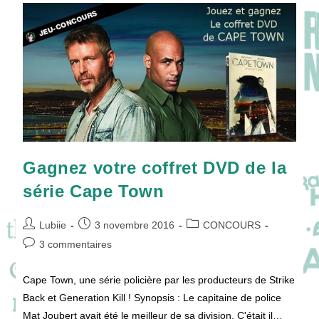
Du
Sud
?
Gagnez votre coffret DVD de la
série Cape Town
Auteur/autrice
Publication
Post
Lubiie
3 novembre 2016
CONCOURS
de
publiée :
category:
Commentaires
3 commentaires
la
de
publication :
la
Cape Town, une série policière par les producteurs de Strike
publication :
Back et Generation Kill ! Synopsis : Le capitaine de police
Mat Joubert avait été le meilleur de sa division. C'était il…