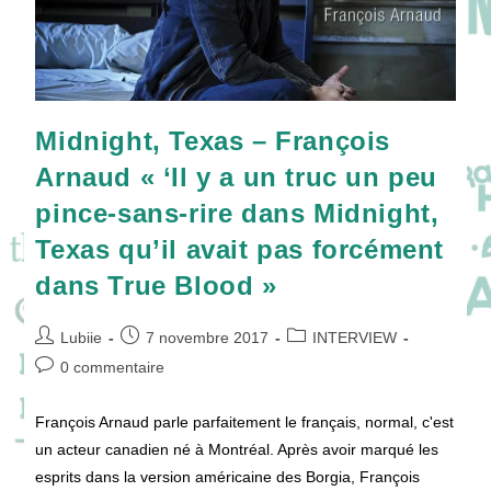
Midnight, Texas – François
Arnaud « ‘Il y a un truc un peu
pince-sans-rire dans Midnight,
Texas qu’il avait pas forcément
dans True Blood »
Auteur/autrice
Publication
Post
Lubiie
7 novembre 2017
INTERVIEW
de
publiée :
category:
Commentaires
0 commentaire
la
de
publication :
la
François Arnaud parle parfaitement le français, normal, c'est
publication :
un acteur canadien né à Montréal. Après avoir marqué les
esprits dans la version américaine des Borgia, François