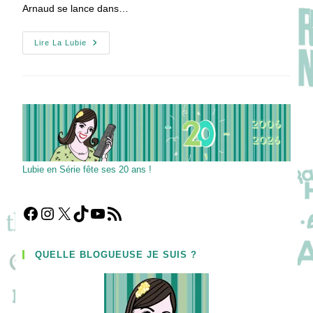
Arnaud se lance dans…
Midnight,
Lire La Lubie
Texas
–
François
Arnaud
« ‘Il
Y
A
Un
Truc
Un
Peu
Pince-
Lubie en Série fête ses 20 ans !
Sans-
Rire
Dans
Midnight,
Texas
Facebook
Instagram
X
TikTok
YouTube
Flux RSS
Qu’il
Avait
Pas
Forcément
QUELLE BLOGUEUSE JE SUIS ?
Dans
True
Blood »