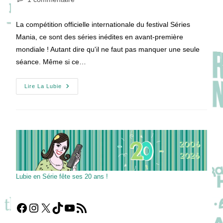
la
de
publication :
la
La compétition officielle internationale du festival Séries
publication :
Mania, ce sont des séries inédites en avant-première
mondiale ! Autant dire qu'il ne faut pas manquer une seule
séance. Même si ce…
SÉRIES
Lire La Lubie
MANIA
10
:
La
Compétition
Officielle
Internationale
Lubie en Série fête ses 20 ans !
Facebook
Instagram
X
TikTok
YouTube
Flux RSS