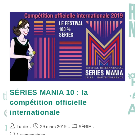
Avec
L’équipe
!
SÉRIES MANIA 10 : la
compétition officielle
internationale
Auteur/autrice
Publication
Post
Lubiie
29 mars 2019
SÉRIE
de
publiée :
category:
Commentaires
1 commentaire