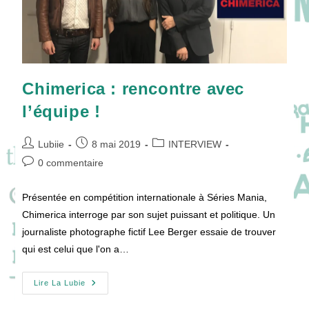
Chimerica : rencontre avec
l’équipe !
Auteur/autrice
Publication
Post
Lubiie
8 mai 2019
INTERVIEW
de
publiée :
category:
Commentaires
0 commentaire
la
de
publication :
la
Présentée en compétition internationale à Séries Mania,
publication :
Chimerica interroge par son sujet puissant et politique. Un
journaliste photographe fictif Lee Berger essaie de trouver
qui est celui que l'on a…
Chimerica
Lire La Lubie
:
Rencontre