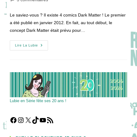
la
de
publication :
la
Le saviez-vous ? Il existe 4 comics Dark Matter ! Le premier
publication :
a été publié en janvier 2012. En fait, au tout début, le
concept Dark Matter était prévu pour…
Dark
Lire La Lubie
Matter
Le
Comics
Dédicacé
!
Lubie en Série fête ses 20 ans !
Facebook
Instagram
X
TikTok
YouTube
Flux RSS