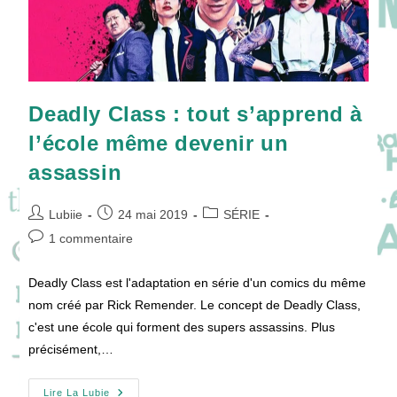
Deadly Class : tout s’apprend à
l’école même devenir un
assassin
Auteur/autrice
Publication
Post
Lubiie
24 mai 2019
SÉRIE
de
publiée :
category:
Commentaires
1 commentaire
la
de
publication :
la
Deadly Class est l'adaptation en série d'un comics du même
publication :
nom créé par Rick Remender. Le concept de Deadly Class,
c'est une école qui forment des supers assassins. Plus
précisément,…
Deadly
Lire La Lubie