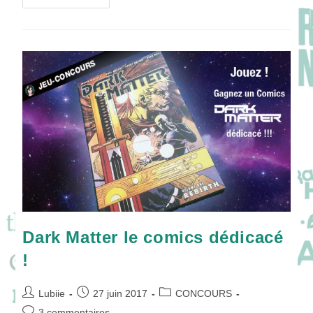
Class
:
Tout
S’apprend
À
L’école
Même
Devenir
Un
Assassin
Dark Matter le comics dédicacé
!
Auteur/autrice
Publication
Post
Lubiie
27 juin 2017
CONCOURS
de
publiée :
category:
Commentaires
3 commentaires