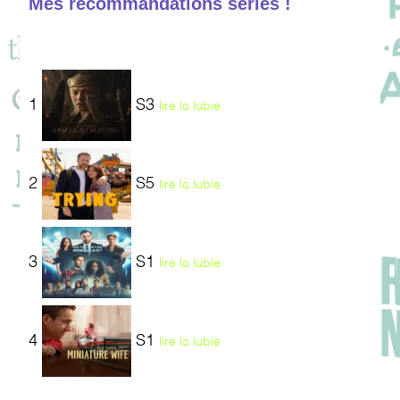
Mes recommandations séries !
1
S3
lire la lubie
2
S5
lire la lubie
3
S1
lire la lubie
4
S1
lire la lubie