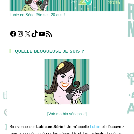
Lubie en Série fête ses 20 ans !
Facebook
Instagram
X
TikTok
YouTube
Flux RSS
QUELLE BLOGUEUSE JE SUIS ?
[Voir ma bio sériephile]
Bienvenue sur
Lubie-en-Série
! Je m'appelle
Lubiie
et découvrez
mon blog spécialisé sur les séries TV et les festivals de séries :