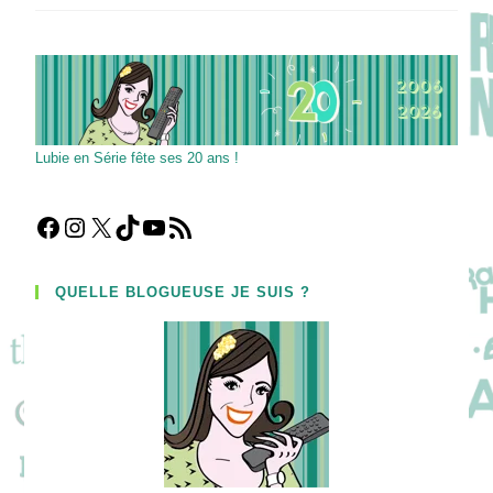
Sa
Série
Avec
Conviction
!
Lubie en Série fête ses 20 ans !
Facebook
Instagram
X
TikTok
YouTube
Flux RSS
QUELLE BLOGUEUSE JE SUIS ?