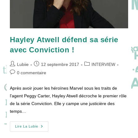
Hayley Atwell défend sa série
avec Conviction !
Auteur/autrice
Publication
Post
Lubiie
12 septembre 2017
INTERVIEW
de
publiée :
category:
Commentaires
0 commentaire
la
de
publication :
la
Après avoir jouer les héroïnes Marvel sous les traits de
publication :
l'agent Peggy Carter, Hayley Atwell décroche le premier rôle
de la série Conviction. Elle y campe une justicière des
temps…
Hayley
Lire La Lubie
Atwell
Défend