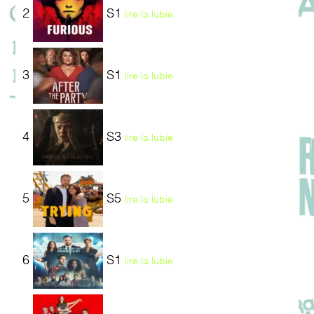
2
S1
lire la lubie
3
S1
lire la lubie
4
S3
lire la lubie
5
S5
lire la lubie
6
S1
lire la lubie