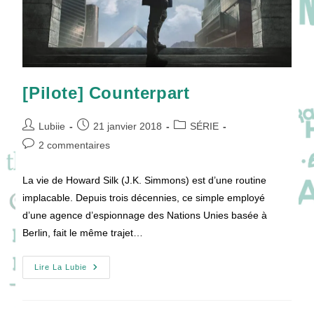
[Pilote] Counterpart
Auteur/autrice
Publication
Post
Lubiie
21 janvier 2018
SÉRIE
de
publiée :
category:
Commentaires
2 commentaires
la
de
publication :
la
La vie de Howard Silk (J.K. Simmons) est d’une routine
publication :
implacable. Depuis trois décennies, ce simple employé
d’une agence d’espionnage des Nations Unies basée à
Berlin, fait le même trajet…
[Pilote]
Lire La Lubie
Counterpart