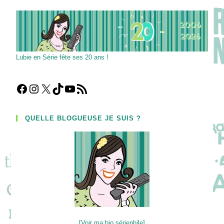
Lubie en Série fête ses 20 ans !
Facebook
Instagram
X
TikTok
YouTube
Flux RSS
QUELLE BLOGUEUSE JE SUIS ?
[Voir ma bio sériephile]