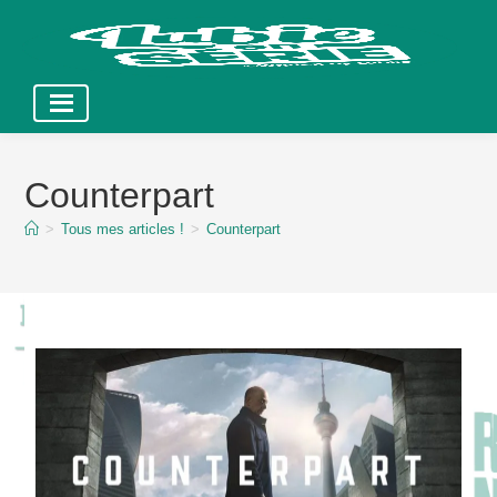
Skip
to
Counterpart
content
>
Tous mes articles !
>
Counterpart