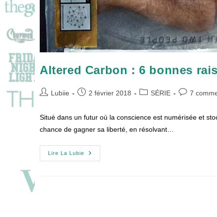
Altered Carbon : 6 bonnes rais
Auteur/autrice
Publication
Post
Commentair
Lubiie
2 février 2018
SÉRIE
7 comme
de
publiée :
category:
de
la
la
Situé dans un futur où la conscience est numérisée et sto
publication :
publication :
chance de gagner sa liberté, en résolvant…
Altered
Lire La Lubie
Carbon
:
6
Bonnes
Raisons
De
Se
Rendre
Dans