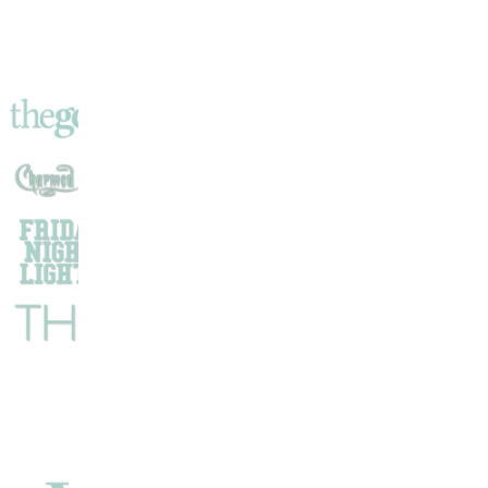
Le
Futur
!