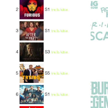
2
S1
lire la lubie
3
S1
lire la lubie
4
S3
lire la lubie
5
S5
lire la lubie
6
S1
lire la lubie