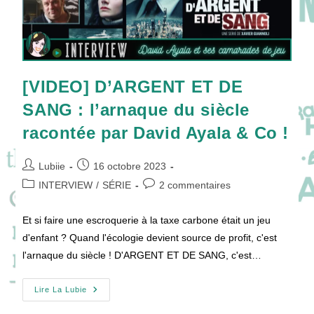
[VIDEO] D’ARGENT ET DE
SANG : l’arnaque du siècle
racontée par David Ayala & Co !
Auteur/autrice
Publication
Lubiie
16 octobre 2023
de
publiée :
Post
Commentaires
INTERVIEW
/
SÉRIE
2 commentaires
la
category:
de
publication :
la
Et si faire une escroquerie à la taxe carbone était un jeu
publication :
d'enfant ? Quand l'écologie devient source de profit, c'est
l'arnaque du siècle ! D'ARGENT ET DE SANG, c'est…
[VIDEO]
Lire La Lubie
D’ARGENT
ET