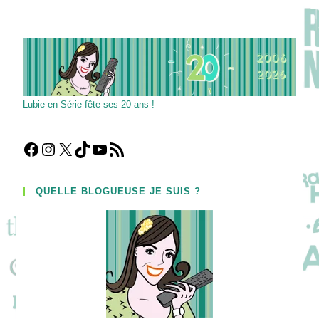
DE
SANG
:
L’arnaque
Du
Siècle
Racontée
Par
David
Ayala
Lubie en Série fête ses 20 ans !
&
Co
!
Facebook
Instagram
X
TikTok
YouTube
Flux RSS
QUELLE BLOGUEUSE JE SUIS ?