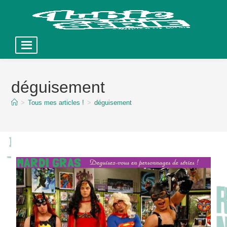
Skip
to
déguisement
content
>
Tous mes articles !
>
déguisement