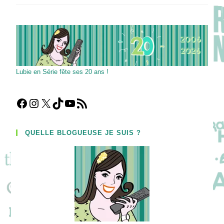
Déguisez-
Vous
En
Personnages
De
Séries !
Lubie en Série fête ses 20 ans !
Facebook
Instagram
X
TikTok
YouTube
Flux RSS
QUELLE BLOGUEUSE JE SUIS ?