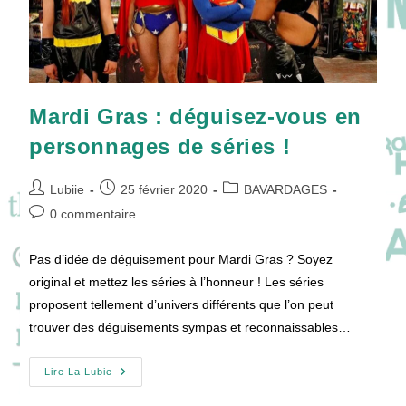
Mardi Gras : déguisez-vous en
personnages de séries !
Auteur/autrice
Publication
Post
Lubiie
25 février 2020
BAVARDAGES
de
publiée :
category:
Commentaires
0 commentaire
la
de
publication :
la
Pas d’idée de déguisement pour Mardi Gras ? Soyez
publication :
original et mettez les séries à l’honneur ! Les séries
proposent tellement d’univers différents que l’on peut
trouver des déguisements sympas et reconnaissables…
Mardi
Lire La Lubie
Gras
: