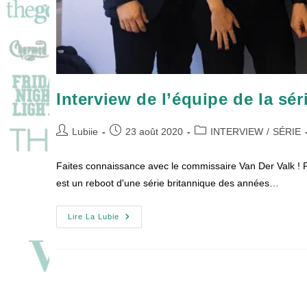
Interview de l’équipe de la sér
Auteur/autrice
Publication
Post
Lubiie
23 août 2020
INTERVIEW
/
SÉRIE
de
publiée :
category:
la
Faites connaissance avec le commissaire Van Der Valk ! F
publication :
est un reboot d'une série britannique des années…
Interview
Lire La Lubie
De
L’équipe
De
La
Série
Van
Der
Valk
!