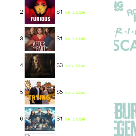
2
S1
lire la lubie
3
S1
lire la lubie
4
S3
lire la lubie
5
S5
lire la lubie
6
S1
lire la lubie