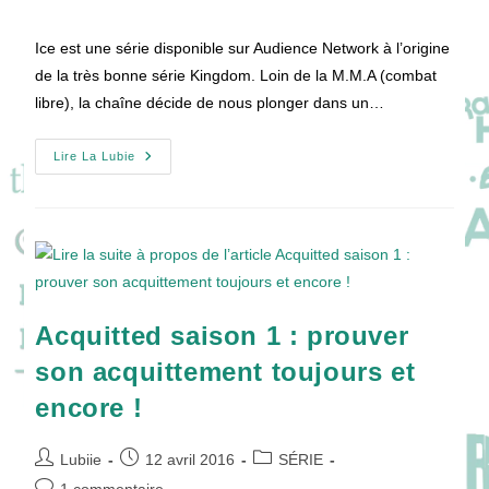
la
de
publication :
la
Ice est une série disponible sur Audience Network à l’origine
publication :
de la très bonne série Kingdom. Loin de la M.M.A (combat
libre), la chaîne décide de nous plonger dans un…
Ice
Lire La Lubie
:
Loin
D’être
Un
Diamant
Qui
Brille
!
Acquitted saison 1 : prouver
son acquittement toujours et
encore !
Auteur/autrice
Publication
Post
Lubiie
12 avril 2016
SÉRIE
de
publiée :
category:
Commentaires