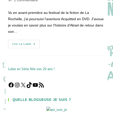
1 commentaire
la
de
publication :
la
Vu en avant-première au festival de la fiction de La
publication :
Rochelle, j'ai poursuivi l'aventure Acquitted en DVD. J'avoue
je voulais en savoir plus sur l'histoire d'Aksel de retour dans
son…
Acquitted
Lire La Lubie
Saison
1
:
Prouver
Son
Acquittement
Toujours
Lubie en Série fête ses 20 ans !
Et
Encore
!
Facebook
Instagram
X
TikTok
YouTube
Flux RSS
QUELLE BLOGUEUSE JE SUIS ?