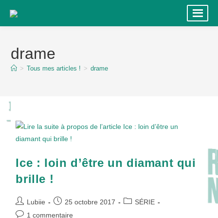
Skip
to
drame
content
>
Tous mes articles !
>
drame
Ice : loin d’être un diamant qui
brille !
Auteur/autrice
Publication
Post
Lubiie
25 octobre 2017
SÉRIE
de
publiée :
category:
Commentaires
1 commentaire