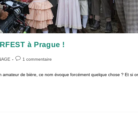
FEST à Prague !
Commentaires
NAGE
1 commentaire
de
la
 un amateur de bière, ce nom évoque forcément quelque chose ? Et si o
publication :