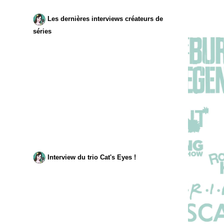
Les dernières interviews créateurs de
séries
Interview du trio Cat's Eyes !