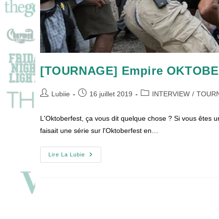
[TOURNAGE] Empire OKTOBER
Auteur/autrice
Publication
Post
Lubiie
16 juillet 2019
INTERVIEW
/
TOUR
de
publiée :
category:
la
L'Oktoberfest, ça vous dit quelque chose ? Si vous êtes
publication :
faisait une série sur l'Oktoberfest en…
[TOURNAGE]
Lire La Lubie
Empire
OKTOBERFEST
À
Prague
!