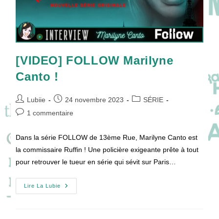
[VIDEO] FOLLOW Marilyne
Canto !
Auteur/autrice
Publication
Post
Lubiie
24 novembre 2023
SÉRIE
de
publiée :
category:
Commentaires
1 commentaire
la
de
publication :
la
Dans la série FOLLOW de 13ème Rue, Marilyne Canto est
publication :
la commissaire Ruffin ! Une policière exigeante prête à tout
pour retrouver le tueur en série qui sévit sur Paris…
[VIDEO]
Lire La Lubie
FOLLOW
Marilyne
Canto
!