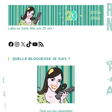
Lubie en Série fête ses 20 ans !
Facebook
Instagram
X
TikTok
YouTube
Flux RSS
QUELLE BLOGUEUSE JE SUIS ?
[Voir ma bio sériephile]