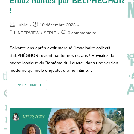
Elbaz hantés par BELPHÉGHOR
!
Auteur/autrice
Publication
Lubiie
10 décembre 2025
de
publiée :
Post
Commentaires
INTERVIEW
/
SÉRIE
0 commentaire
la
category:
de
publication :
la
Soixante ans après avoir marqué l'imaginaire collectif,
publication :
BELPHÉGHOR revient hanter nos écrans ! Revisitez le
mythe iconique du "fantôme du Louvre" dans une version
moderne qui mêle enquête, drame intime…
[VIDEO]
Lire La Lubie
Shirine
Boutella,
Kad
Merad,
Aure
Atika
Et
Vincent
Elbaz
Hantés
Par