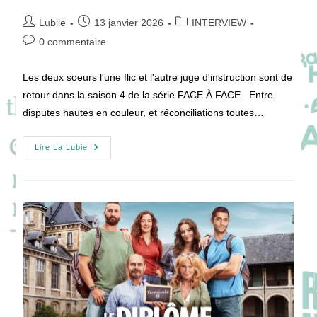
Auteur/autrice
Publication
Post
Lubiie
13 janvier 2026
INTERVIEW
de
publiée :
category:
Commentaires
0 commentaire
la
de
publication :
la
Les deux soeurs l'une flic et l'autre juge d'instruction sont de
publication :
retour dans la saison 4 de la série FACE À FACE. Entre
disputes hautes en couleur, et réconciliations toutes…
[VIDEO]
Lire La Lubie
FACE
À
FACE
Entre
Claire
Borotra
Et
Constance
Gay
Ou
Plutôt
Côte
À
Côte
En
Saison
4