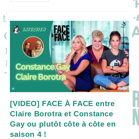
FLEUR
BLEUE
Alias
Enya
Baroux
Et
Martin
Darondeau
Dévoilent
Les
Coulisses
De
La
Série
!
[VIDEO] FACE À FACE entre
Claire Borotra et Constance
Gay ou plutôt côte à côte en
saison 4 !