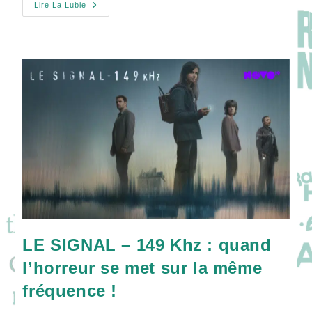
Première
Lire La Lubie
Série
Pour
Le
Chanteur
Amir
:
Une
Nouvelle
Facette
Révélée
Dans
LA
BELLE
ET
LA
BOULANGER
!
LE SIGNAL – 149 Khz : quand
l’horreur se met sur la même
fréquence !