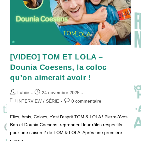
BELPHÉGHOR
!
[VIDEO] TOM ET LOLA –
Dounia Coesens, la coloc
qu’on aimerait avoir !
Auteur/autrice
Publication
Lubiie
24 novembre 2025
de
publiée :
Post
Commentaires
INTERVIEW
/
SÉRIE
0 commentaire
la
category:
de
publication :
la
Flics, Amis, Colocs, c'est l'esprit TOM & LOLA ! Pierre-Yves
publication :
Bon et Dounia Coesens reprennent leur rôles respectifs
pour une saison 2 de TOM & LOLA. Après une première
saison…