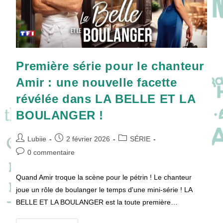
Première série pour le chanteur
Amir : une nouvelle facette
révélée dans LA BELLE ET LA
BOULANGER !
Auteur/autrice
Publication
Post
Lubiie
2 février 2026
SÉRIE
de
publiée :
category:
Commentaires
0 commentaire
la
de
publication :
la
Quand Amir troque la scène pour le pétrin ! Le chanteur
publication :
joue un rôle de boulanger le temps d'une mini-série ! LA
BELLE ET LA BOULANGER est la toute première…