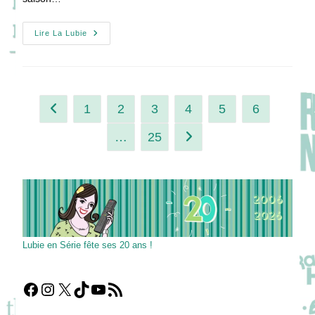
[VIDEO]
Lire La Lubie
TOM
ET
LOLA
–
Dounia
Coesens,
La
1
2
3
4
5
6
Go to the previous page
Coloc
Qu’on
Aimerait
…
25
Aller à la page suivante
Avoir
!
Lubie en Série fête ses 20 ans !
Facebook
Instagram
X
TikTok
YouTube
Flux RSS