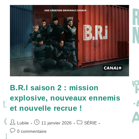
Bac
N’a
Jamais
Été
Aussi
Émouvant
!
B.R.I saison 2 : mission
explosive, nouveaux ennemis
et nouvelle recrue !
Auteur/autrice
Publication
Post
Lubiie
11 janvier 2026
SÉRIE
de
publiée :
category:
Commentaires
0 commentaire
la
de