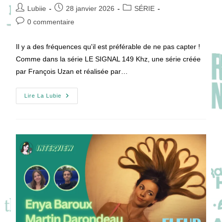
Auteur/autrice
Publication
Post
Lubiie
28 janvier 2026
SÉRIE
de
publiée :
category:
Commentaires
0 commentaire
la
de
publication :
la
Il y a des fréquences qu'il est préférable de ne pas capter !
publication :
Comme dans la série LE SIGNAL 149 Khz, une série créée
par François Uzan et réalisée par…
LE
Lire La Lubie
SIGNAL
–
149
Khz
:
Quand
L’horreur
Se
Met
Sur
La
Même
Fréquence
!