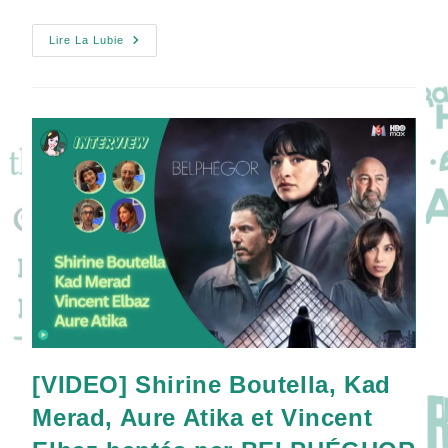
LES
Lire La Lubie
SAISONS
:
L’amour
Au
Fil
Des
Saisons
!
[VIDEO] Shirine Boutella, Kad
Merad, Aure Atika et Vincent