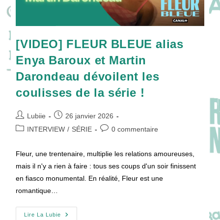
[VIDEO] FLEUR BLEUE alias
Enya Baroux et Martin
Darondeau dévoilent les
coulisses de la série !
Auteur/autrice
Publication
Lubiie
26 janvier 2026
de
publiée :
Post
Commentaires
INTERVIEW
/
SÉRIE
0 commentaire
la
category:
de
publication :
la
Fleur, une trentenaire, multiplie les relations amoureuses,
publication :
mais il n'y a rien à faire : tous ses coups d'un soir finissent
en fiasco monumental. En réalité, Fleur est une
romantique…
[VIDEO]
Lire La Lubie