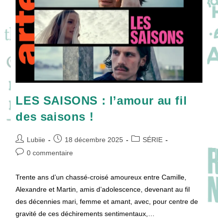
Sa
Revanche
Est
En
Série
!
LES SAISONS : l’amour au fil
des saisons !
Auteur/autrice
Publication
Post
Lubiie
18 décembre 2025
SÉRIE
de
publiée :
category:
Commentaires
0 commentaire
la
de
publication :
la
Trente ans d’un chassé-croisé amoureux entre Camille,
publication :
Alexandre et Martin, amis d’adolescence, devenant au fil
des décennies mari, femme et amant, avec, pour centre de
gravité de ces déchirements sentimentaux,…