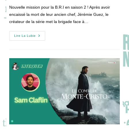
publication :
la
Nouvelle mission pour la B.R.I en saison 2 ! Après avoir
publication :
encaissé la mort de leur ancien chef, Jérémie Guez, le
créateur de la série met la brigade face à…
B.R.I
Lire La Lubie
Saison
2
:
Mission
Explosive,
Nouveaux
Ennemis
Et
Nouvelle
Recrue
!