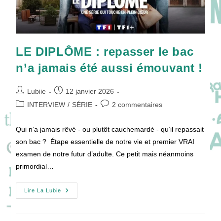
!
LE DIPLÔME : repasser le bac
n’a jamais été aussi émouvant !
Auteur/autrice
Publication
Lubiie
12 janvier 2026
de
publiée :
Post
Commentaires
INTERVIEW
/
SÉRIE
2 commentaires
la
category:
de
publication :
la
Qui n’a jamais rêvé - ou plutôt cauchemardé - qu’il repassait
publication :
son bac ? Étape essentielle de notre vie et premier VRAI
examen de notre futur d’adulte. Ce petit mais néanmoins
primordial…
LE
Lire La Lubie
DIPLÔME
:
Repasser
Le