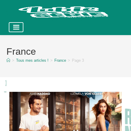
Skip
to
France
content
>
Tous mes articles !
>
France
>
Page 3