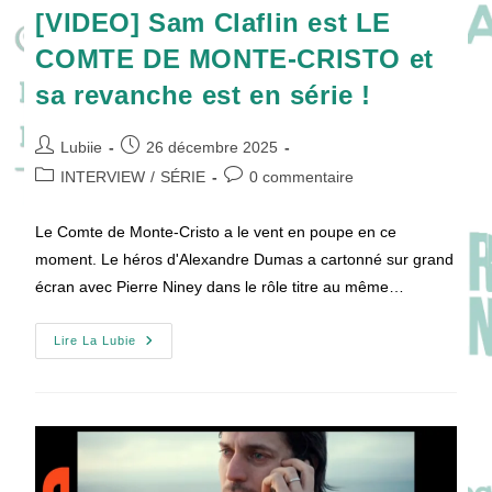
[VIDEO] Sam Claflin est LE
COMTE DE MONTE-CRISTO et
sa revanche est en série !
Auteur/autrice
Publication
Lubiie
26 décembre 2025
de
publiée :
Post
Commentaires
INTERVIEW
/
SÉRIE
0 commentaire
la
category:
de
publication :
la
Le Comte de Monte-Cristo a le vent en poupe en ce
publication :
moment. Le héros d'Alexandre Dumas a cartonné sur grand
écran avec Pierre Niney dans le rôle titre au même…
[VIDEO]
Lire La Lubie
Sam
Claflin
Est
LE
COMTE
DE
MONTE-
CRISTO
Et