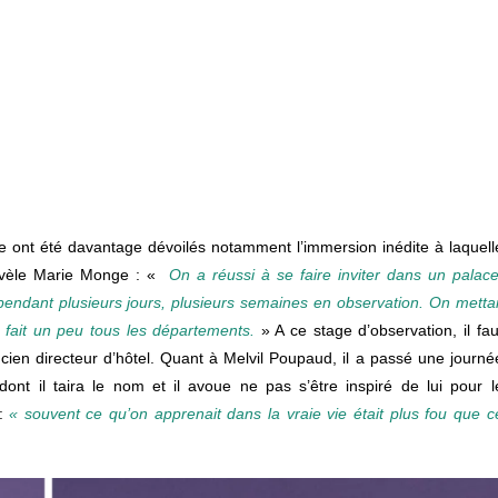
ie ont été davantage dévoilés notamment l’immersion inédite à laquell
révèle Marie Monge : «
On
a
réussi
à
se
faire
inviter
dans
un
palace
pendant
plusieurs
jours,
plusieurs
semaines
en
observation.
On
mettai
a
fait
un
peu
tous
les
départements.
» A ce stage d’observation, il fau
cien directeur d’hôtel. Quant à Melvil Poupaud, il a passé une journé
dont il taira le nom et il avoue ne pas s’être inspiré de lui pour l
 :
« souvent ce qu’on apprenait dans la vraie vie était plus fou que c