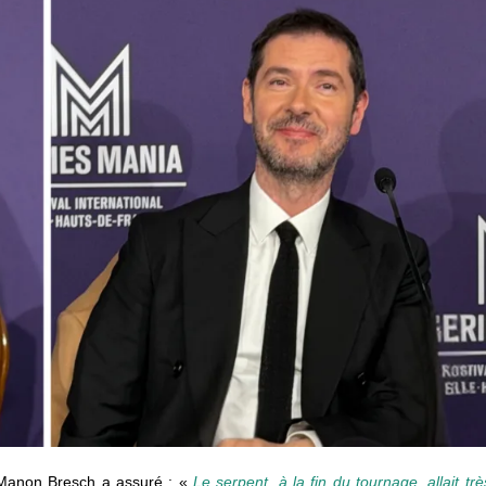
, Manon Bresch a assuré : «
Le serpent, à la fin du tournage, allait trè