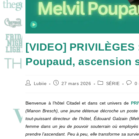
[VIDEO] PRIVILÈGES :
Poupaud, ascension s
Auteur/autrice
Publication
Post
Comm
Lubiie
27 mars 2026
SÉRIE
0
de
publiée :
category:
de
la
la
publication :
public
Bienvenue à l’hôtel Citadel et dans cet univers de
PRI
(Manon Bresch), une jeune détenue décroche un poste 
tout-puissant directeur de l’hôtel, Édouard Galzain (Me
femme dans un jeu de pouvoir souterrain où employés am
prendre l’ascendant. Peu à peu, elle transforme sa survi