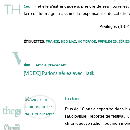
bien.
» et elle s’est engagée à prendre de ses nouvelles.
faire un tournage, a assumé la responsabilité de cet être 
Privilèges (6×52′
ÉTIQUETTES
:
FRANCE
,
HBO MAX
,
HOMEPAGE
,
PRIVILÈGES
,
SÉRIES
Read
Article précédent
more
[VIDEO] Parlons séries avec Hatik !
articles
Lubiie
Plus de 10 ans d'expertise dans le
l'audiovisuel, reporter de festival, 
chroniqueuse radio. Tout mon monde