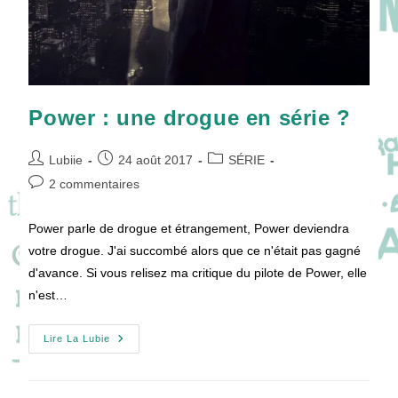
Power : une drogue en série ?
Auteur/autrice
Publication
Post
Lubiie
24 août 2017
SÉRIE
de
publiée :
category:
Commentaires
2 commentaires
la
de
publication :
la
Power parle de drogue et étrangement, Power deviendra
publication :
votre drogue. J'ai succombé alors que ce n'était pas gagné
d'avance. Si vous relisez ma critique du pilote de Power, elle
n'est…
Power
Lire La Lubie
:
Une
Drogue
En