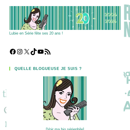
Série
?
Lubie en Série fête ses 20 ans !
Facebook
Instagram
X
TikTok
YouTube
Flux RSS
QUELLE BLOGUEUSE JE SUIS ?
[Voir ma bio sériephile]