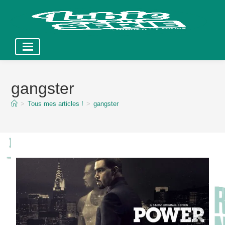
Skip
to
gangster
content
>
Tous mes articles !
>
gangster