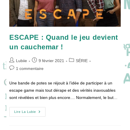
ESCAPE : Quand le jeu devient
un cauchemar !
Auteur/autrice
Publication
Post
Lubiie
9 février 2021
SÉRIE
de
publiée :
category:
Commentaires
1 commentaire
la
de
publication :
la
Une bande de potes se réjouit à l’idée de participer à un
publication :
escape game mais tout dérape et des vérités inavouables
sont révélées et bien plus encore.... Normalement, le but…
ESCAPE
Lire La Lubie
:
Quand
Le
Jeu