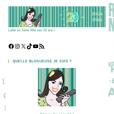
Devient
Un
Cauchemar
!
Lubie en Série fête ses 20 ans !
Facebook
Instagram
X
TikTok
YouTube
Flux RSS
QUELLE BLOGUEUSE JE SUIS ?