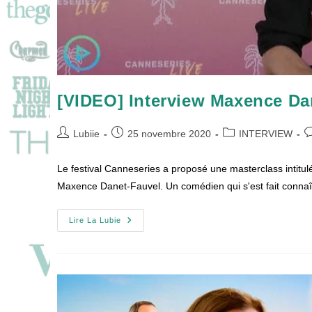
[VIDEO] Interview Maxence Da
Auteur/autrice
Publication
Post
C
Lubiie
25 novembre 2020
INTERVIEW
de
publiée :
category:
d
la
la
Le festival Canneseries a proposé une masterclass intitulé "
publication :
pu
Maxence Danet-Fauvel. Un comédien qui s'est fait conna
[VIDEO]
Lire La Lubie
Interview
Maxence
Danet-
Fauvel