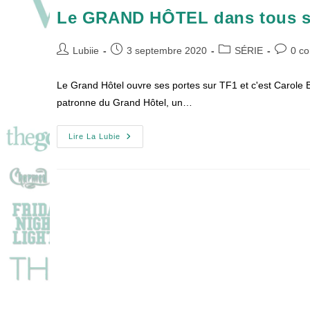
Le GRAND HÔTEL dans tous se
Auteur/autrice
Publication
Post
Commen
Lubiie
3 septembre 2020
SÉRIE
0 c
de
publiée :
category:
de
la
la
Le Grand Hôtel ouvre ses portes sur TF1 et c'est Carole Bo
publication :
publicat
patronne du Grand Hôtel, un…
Le
Lire La Lubie
GRAND
HÔTEL
Dans
Tous
Ses
États
!