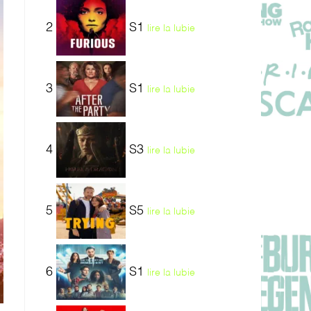
2
S1
lire la lubie
3
S1
lire la lubie
4
S3
lire la lubie
5
S5
lire la lubie
6
S1
lire la lubie