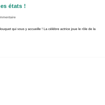
s états !
taires
ommentaire
uquet qui vous y accueille ! La célèbre actrice joue le rôle de la
ion :