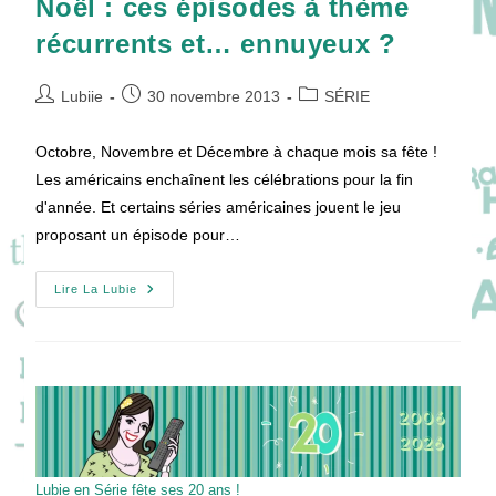
Noël : ces épisodes à thème
récurrents et… ennuyeux ?
Auteur/autrice
Publication
Post
Lubiie
30 novembre 2013
SÉRIE
de
publiée :
category:
la
Octobre, Novembre et Décembre à chaque mois sa fête !
publication :
Les américains enchaînent les célébrations pour la fin
d'année. Et certains séries américaines jouent le jeu
proposant un épisode pour…
Halloween,
Lire La Lubie
Thanksgivings,
Noël
:
Ces
Épisodes
À
Thème
Récurrents
Et…
Ennuyeux
?
Lubie en Série fête ses 20 ans !