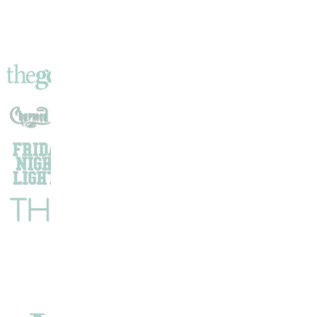
La
Glace
Devenue
Succès
International
!