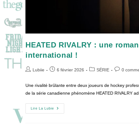
HEATED RIVALRY : une romanc
international !
Auteur/autrice
Publication
Post
Commentair
Lubiie
6 février 2026
SÉRIE
0 comme
de
publiée :
category:
de
la
la
Une rivalité brûlante entre deux joueurs de hockey profe
publication :
publication :
de la série canadienne phénomène HEATED RIVALRY adap
HEATED
Lire La Lubie
RIVALRY
:
Une
Romance
Gay
Sur