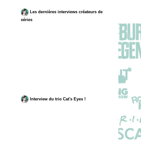
Les dernières interviews créateurs de
séries
Interview du trio Cat's Eyes !