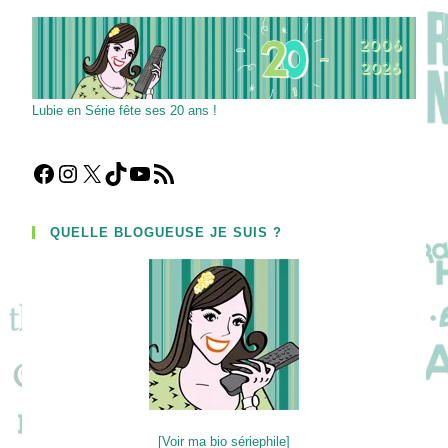
Lubie en Série fête ses 20 ans !
Facebook
Instagram
X
TikTok
YouTube
Flux RSS
QUELLE BLOGUEUSE JE SUIS ?
[Voir ma bio sériephile]