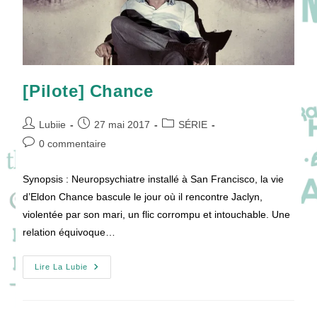
[Pilote] Chance
Auteur/autrice
Publication
Post
Lubiie
27 mai 2017
SÉRIE
de
publiée :
category:
Commentaires
0 commentaire
la
de
publication :
la
Synopsis : Neuropsychiatre installé à San Francisco, la vie
publication :
d’Eldon Chance bascule le jour où il rencontre Jaclyn,
violentée par son mari, un flic corrompu et intouchable. Une
relation équivoque…
[Pilote]
Lire La Lubie
Chance