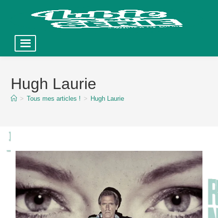
Skip
to
Hugh Laurie
content
>
Tous mes articles !
>
Hugh Laurie