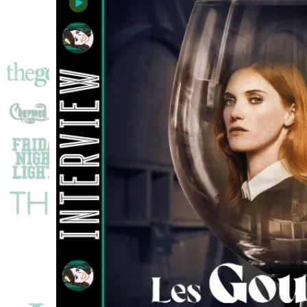
Christiane
Paul
&
Ruth
Bradley
!