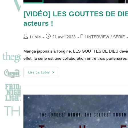
[VIDÉO] LES GOUTTES DE DIEU
acteurs !
Auteur/autrice
Publication
Post
Lubiie
21 avril 2023
INTERVIEW
/
SÉRIE
de
publiée :
category:
la
Manga japonais à l'origine, LES GOUTTES DE DIEU devien
publication :
effet, la série est une collaboration entre trois partenai
[VIDÉO]
Lire La Lubie
LES
GOUTTES
DE
DIEU
Du
Manga
À
La
Série
Avec
Les
Acteurs
!