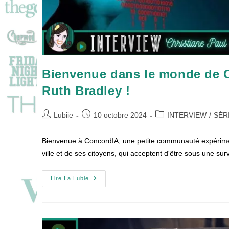
Bienvenue dans le monde de 
Ruth Bradley !
Auteur/autrice
Publication
Post
Lubiie
10 octobre 2024
INTERVIEW
/
SÉR
de
publiée :
category:
la
Bienvenue à ConcordIA, une petite communauté expérimental
publication :
ville et de ses citoyens, qui acceptent d'être sous une sur
Bienvenue
Lire La Lubie
Dans
Le
Monde
De
CONCORDIA
Avec