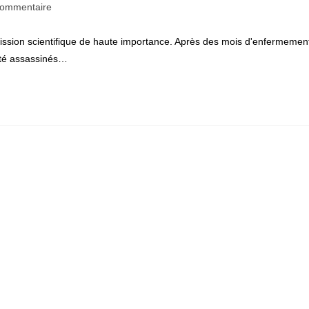
ntaires
commentaire
 mission scientifique de haute importance. Après des mois d'enfermemen
tion :
 été assassinés…