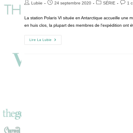
Auteur/autrice
Publication
Post
Comme
Lubiie
24 septembre 2020
SÉRIE
1 
de
publiée :
category:
de
la
la
La station Polaris VI située en Antarctique accueille une
publication :
publica
en huis clos, la plupart des membres de l'expédition ont
THE
Lire La Lubie
HEAD
:
Mission
Fatale
Sur
La
Banquise
!