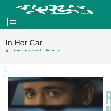
Skip
to
In Her Car
content
>
Tous mes articles !
>
In Her Car