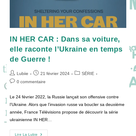
IN HER CAR : Dans sa voiture,
elle raconte l’Ukraine en temps
de Guerre !
Auteur/autrice
Publication
Post
Lubiie
21 février 2024
SÉRIE
de
publiée :
category:
Commentaires
0 commentaire
la
de
publication :
la
Le 24 février 2022, la Russie lançait son offensive contre
publication :
l’Ukraine. Alors que l’invasion russe va boucler sa deuxième
année, France Télévisions propose de découvrir la série
ukrainienne IN HER…
IN
Lire La Lubie