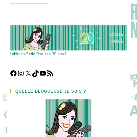
HER
CAR
:
Dans
Sa
Voiture,
Elle
Raconte
L’Ukraine
En
Temps
De
Lubie en Série fête ses 20 ans !
Guerre
!
Facebook
Instagram
X
TikTok
YouTube
Flux RSS
QUELLE BLOGUEUSE JE SUIS ?