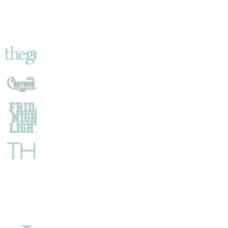
Prison
!