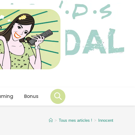
aming
Bonus
>
Tous mes articles !
>
Innocent