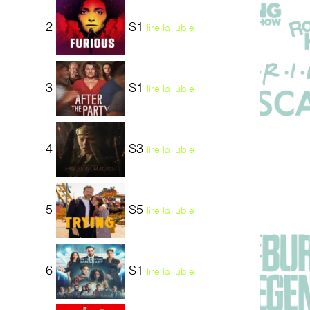
2
S1
lire la lubie
3
S1
lire la lubie
4
S3
lire la lubie
5
S5
lire la lubie
6
S1
lire la lubie