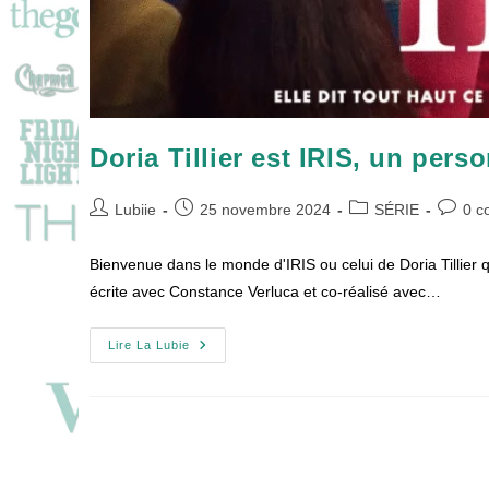
Doria Tillier est IRIS, un pers
Auteur/autrice
Publication
Post
Commen
Lubiie
25 novembre 2024
SÉRIE
0 c
de
publiée :
category:
de
la
la
Bienvenue dans le monde d'IRIS ou celui de Doria Tillier qu
publication :
publicat
écrite avec Constance Verluca et co-réalisé avec…
Doria
Lire La Lubie
Tillier
Est
IRIS,
Un
Personnage
Décalé
!