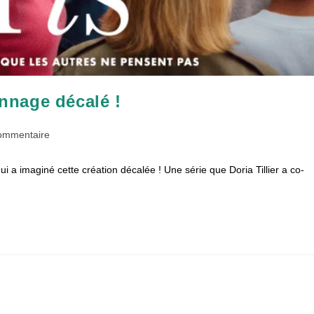
onnage décalé !
taires
ommentaire
i a imaginé cette création décalée ! Une série que Doria Tillier a co-
ion :