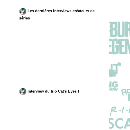
Les dernières interviews créateurs de
séries
Interview du trio Cat's Eyes !