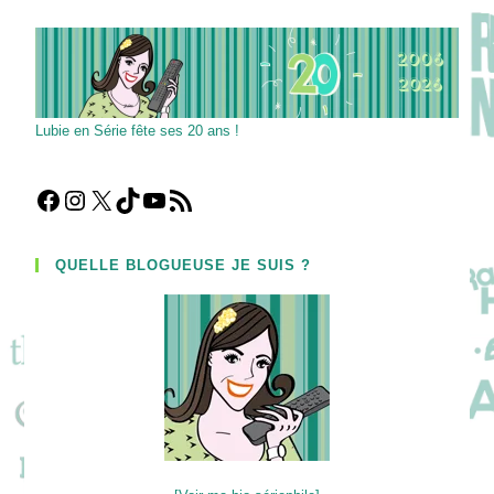
Muse
Des
Vampires
?
Lubie en Série fête ses 20 ans !
Facebook
Instagram
X
TikTok
YouTube
Flux RSS
QUELLE BLOGUEUSE JE SUIS ?