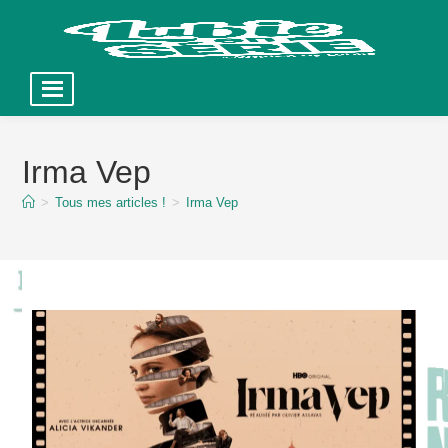
Skip
to
Irma Vep
content
>
Tous mes articles !
>
Irma Vep