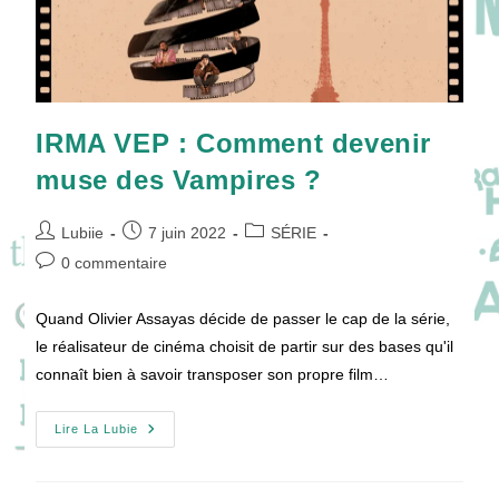
IRMA VEP : Comment devenir
muse des Vampires ?
Auteur/autrice
Publication
Post
Lubiie
7 juin 2022
SÉRIE
de
publiée :
category:
Commentaires
0 commentaire
la
de
publication :
la
Quand Olivier Assayas décide de passer le cap de la série,
publication :
le réalisateur de cinéma choisit de partir sur des bases qu'il
connaît bien à savoir transposer son propre film…
IRMA
Lire La Lubie
VEP
:
Comment
Devenir