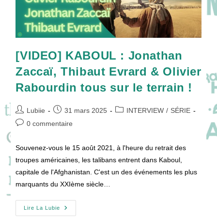
[VIDEO] KABOUL : Jonathan
Zaccaï, Thibaut Evrard & Olivier
Rabourdin tous sur le terrain !
Auteur/autrice
Publication
Post
Lubiie
31 mars 2025
INTERVIEW
/
SÉRIE
de
publiée :
category:
Commentaires
0 commentaire
la
de
publication :
la
Souvenez-vous le 15 août 2021, à l'heure du retrait des
publication :
troupes américaines, les talibans entrent dans Kaboul,
capitale de l'Afghanistan. C'est un des événements les plus
marquants du XXIème siècle…
[VIDEO]
Lire La Lubie
KABOUL