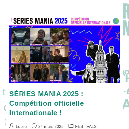
:
Jonathan
Zaccaï,
Thibaut
Evrard
&
Olivier
Rabourdin
Tous
Sur
Le
Terrain
!
SÉRIES MANIA 2025 :
Compétition officielle
Internationale !
Auteur/autrice
Publication
Post
Lubiie
24 mars 2025
FESTIVALS