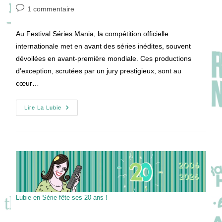
de
publiée :
category:
Commentaires
1 commentaire
la
de
publication :
la
Au Festival Séries Mania, la compétition officielle
publication :
internationale met en avant des séries inédites, souvent
dévoilées en avant-première mondiale. Ces productions
d’exception, scrutées par un jury prestigieux, sont au
cœur…
SÉRIES
Lire La Lubie
MANIA
2025
:
Compétition
Officielle
Internationale
!
Lubie en Série fête ses 20 ans !