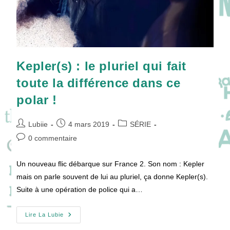
Kepler(s) : le pluriel qui fait
toute la différence dans ce
polar !
Auteur/autrice
Publication
Post
Lubiie
4 mars 2019
SÉRIE
de
publiée :
category:
Commentaires
0 commentaire
la
de
publication :
la
Un nouveau flic débarque sur France 2. Son nom : Kepler
publication :
mais on parle souvent de lui au pluriel, ça donne Kepler(s).
Suite à une opération de police qui a…
Kepler(s)
Lire La Lubie
:
Le