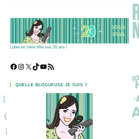
Pluriel
Qui
Fait
Toute
La
Différence
Dans
Ce
Polar
!
Lubie en Série fête ses 20 ans !
Facebook
Instagram
X
TikTok
YouTube
Flux RSS
QUELLE BLOGUEUSE JE SUIS ?