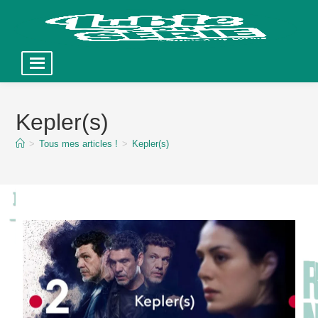
Skip
to
Kepler(s)
content
>
Tous mes articles !
>
Kepler(s)