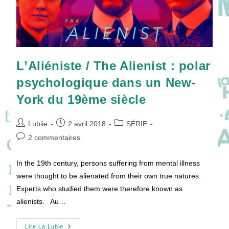
L’Aliéniste / The Alienist : polar
psychologique dans un New-
York du 19ème siècle
Auteur/autrice
Publication
Post
Lubiie
2 avril 2018
SÉRIE
de
publiée :
category:
Commentaires
2 commentaires
la
de
publication :
la
In the 19th century, persons suffering from mental illness
publication :
were thought to be alienated from their own true natures.
Experts who studied them were therefore known as
alienists. Au…
L’Aliéniste
Lire La Lubie