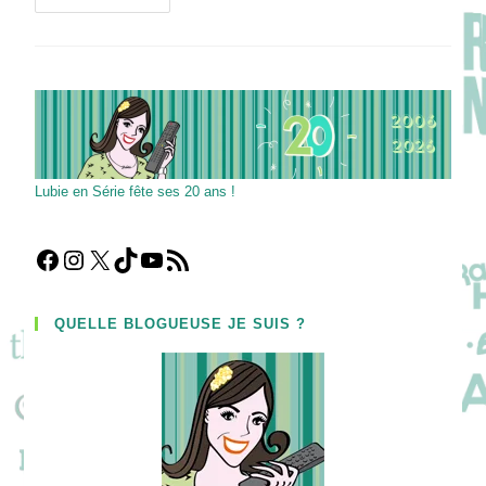
/
The
Alienist
:
Polar
Psychologique
Dans
Un
New-
York
Du
19ème
Lubie en Série fête ses 20 ans !
Siècle
Facebook
Instagram
X
TikTok
YouTube
Flux RSS
QUELLE BLOGUEUSE JE SUIS ?