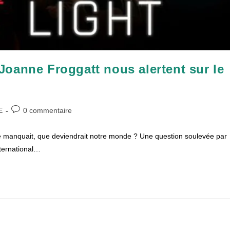
oanne Froggatt nous alertent sur le
Commentaires
E
0 commentaire
de
la
e manquait, que deviendrait notre monde ? Une question soulevée par
publication :
nternational…