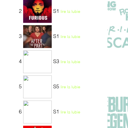
2
S1
lire la lubie
3
S1
lire la lubie
4
S3
lire la lubie
5
S5
lire la lubie
6
S1
lire la lubie