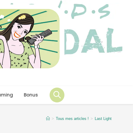
aming
Bonus
>
Tous mes articles !
>
Last Light