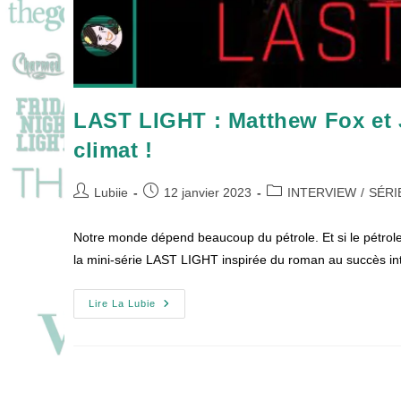
LAST LIGHT : Matthew Fox et J
climat !
Auteur/autrice
Publication
Post
Lubiie
12 janvier 2023
INTERVIEW
/
SÉRI
de
publiée :
category:
la
Notre monde dépend beaucoup du pétrole. Et si le pétrol
publication :
la mini-série LAST LIGHT inspirée du roman au succès i
LAST
Lire La Lubie
LIGHT
:
Matthew
Fox
Et
Joanne
Froggatt