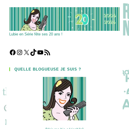
De
LA
Famille
!
Lubie en Série fête ses 20 ans !
Facebook
Instagram
X
TikTok
YouTube
Flux RSS
QUELLE BLOGUEUSE JE SUIS ?