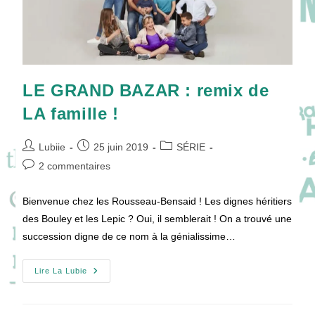
LE GRAND BAZAR : remix de
LA famille !
Auteur/autrice
Publication
Post
Lubiie
25 juin 2019
SÉRIE
de
publiée :
category:
Commentaires
2 commentaires
la
de
publication :
la
Bienvenue chez les Rousseau-Bensaid ! Les dignes héritiers
publication :
des Bouley et les Lepic ? Oui, il semblerait ! On a trouvé une
succession digne de ce nom à la génialissime…
LE
Lire La Lubie
GRAND
BAZAR
:
Remix