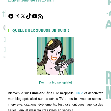
Lubie en Série fête ses 20 ans !
Facebook
Instagram
X
TikTok
YouTube
Flux RSS
QUELLE BLOGUEUSE JE SUIS ?
[Voir ma bio sériephile]
Bienvenue sur
Lubie-en-Série
! Je m'appelle
Lubiie
et découvrez
mon blog spécialisé sur les séries TV et les festivals de séries :
interviews, citations, événements, festivals, critiques, agenda des
séries, jeux et plein d'autres idées en séries !