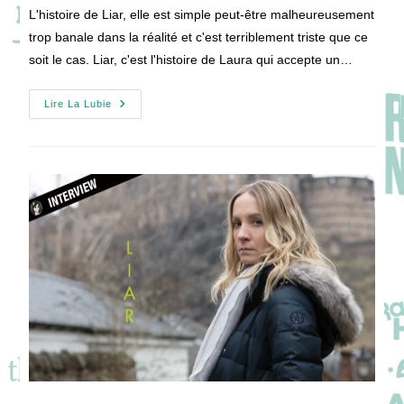
publication :
la
L'histoire de Liar, elle est simple peut-être malheureusement
publication :
trop banale dans la réalité et c'est terriblement triste que ce
soit le cas. Liar, c'est l'histoire de Laura qui accepte un…
Liar
Lire La Lubie
Ou
L’art
Du
Mensonge
Dans
Tout
Sa
Splendeur
!