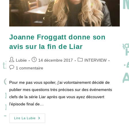
Joanne Froggatt donne son
avis sur la fin de Liar
Auteur/autrice
Publication
Post
Lubiie
14 décembre 2017
INTERVIEW
de
publiée :
category:
Commentaires
1 commentaire
la
de
publication :
la
Pour me pas vous spoiler, j'ai volontairement décidé de
publication :
publier mes questions très précises sur des événements
clefs de la série Liar après que vous ayez découvert
l'épisode final de…
Joanne
Lire La Lubie
Froggatt
Donne