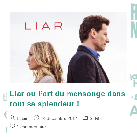
Son
Avis
Sur
La
Fin
De
Liar
Liar ou l’art du mensonge dans
tout sa splendeur !
Auteur/autrice
Publication
Post
Lubiie
14 décembre 2017
SÉRIE
de
publiée :
category:
Commentaires
1 commentaire
la
de