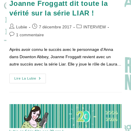
Joanne Froggatt dit toute la
vérité sur la série LIAR !
Auteur/autrice
Publication
Post
Lubiie
7 décembre 2017
INTERVIEW
de
publiée :
category:
Commentaires
1 commentaire
la
de
publication :
la
Après avoir connu le succès avec le personnage d'Anna
publication :
dans Downton Abbey, Joanne Froggatt revient avec un
autre succès avec la série Liar. Elle y joue le rôle de Laura…
Joanne
Lire La Lubie
Froggatt
Dit
Toute
La
Vérité
Sur
La
Série
LIAR
!