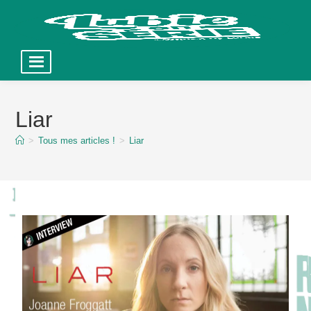
Skip
to
Liar
content
>
Tous mes articles !
>
Liar