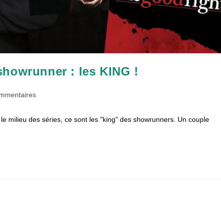
showrunner : les KING !
taires
ommentaires
 le milieu des séries, ce sont les "king" des showrunners. Un couple
on :