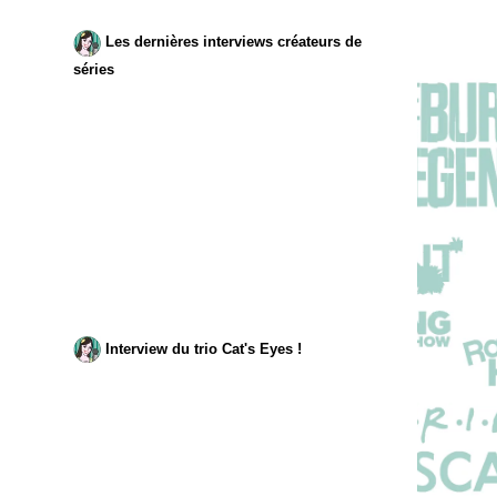
Les dernières interviews créateurs de
séries
Interview du trio Cat's Eyes !