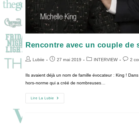
Rencontre avec un couple de 
Auteur/autrice
Publication
Post
Commen
Lubiie
27 mai 2019
INTERVIEW
2 c
de
publiée :
category:
de
la
la
Ils avaient déjà un nom de famille évocateur : King ! Dans
publication :
publicati
hors-norme qui a créé de nombreuses…
Rencontre
Lire La Lubie
Avec
Un
Couple
De
Showrunner
:
Les
KING
!