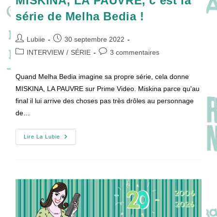
MISKINA, LA PAUVRE, c’est la
série de Melha Bedia !
Auteur/autrice
Publication
Lubiie
30 septembre 2022
de
publiée :
Post
Commentaires
INTERVIEW
/
SÉRIE
3 commentaires
la
category:
de
publication :
la
Quand Melha Bedia imagine sa propre série, cela donne
publication :
MISKINA, LA PAUVRE sur Prime Video. Miskina parce qu'au
final il lui arrive des choses pas très drôles au personnage
de…
MISKINA,
Lire La Lubie
LA
PAUVRE,
C’est
La
Série
De
Melha
Bedia
!