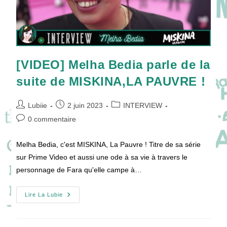
[VIDEO] Melha Bedia parle de la
suite de MISKINA,LA PAUVRE !
Auteur/autrice
Publication
Post
Lubiie
2 juin 2023
INTERVIEW
de
publiée :
category:
Commentaires
0 commentaire
la
de
publication :
la
Melha Bedia, c'est MISKINA, La Pauvre ! Titre de sa série
publication :
sur Prime Video et aussi une ode à sa vie à travers le
personnage de Fara qu'elle campe à…
[VIDEO]
Lire La Lubie
Melha
Bedia
Parle
De