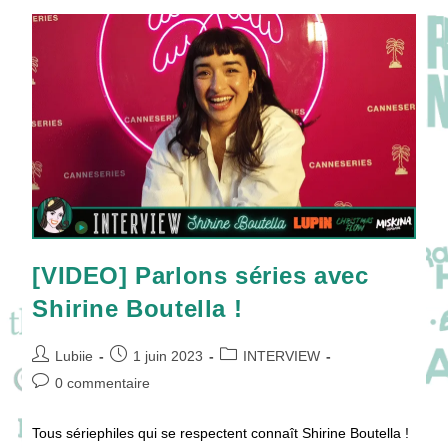
La
Suite
De
MISKINA,LA
PAUVRE
!
[VIDEO] Parlons séries avec
Shirine Boutella !
Auteur/autrice
Publication
Post
Lubiie
1 juin 2023
INTERVIEW
de
publiée :
category:
Commentaires
0 commentaire
la
de
publication :
la
Tous sériephiles qui se respectent connaît Shirine Boutella !
publication :