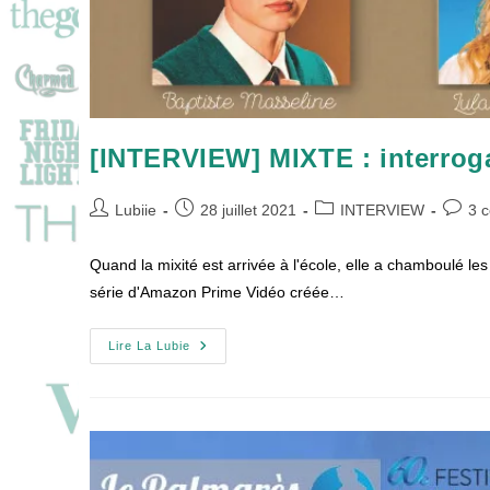
[INTERVIEW] MIXTE : interroga
Auteur/autrice
Publication
Post
Comme
Lubiie
28 juillet 2021
INTERVIEW
3 
de
publiée :
category:
de
la
la
Quand la mixité est arrivée à l'école, elle a chamboulé l
publication :
publica
série d'Amazon Prime Vidéo créée…
[INTERVIEW]
Lire La Lubie
MIXTE
:
Interrogation
Surprise
De
5
Comédiens
!