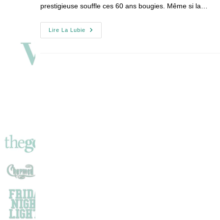
prestigieuse souffle ces 60 ans bougies. Même si la…
60ème
Lire La Lubie
Festival
De
Télévision
De
Monte-
Carlo
:
Le
Programme
!