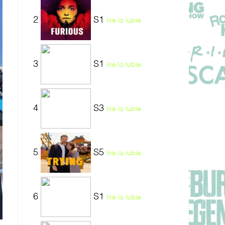
2
S1
lire la lubie
3
S1
lire la lubie
4
S3
lire la lubie
5
S5
lire la lubie
6
S1
lire la lubie