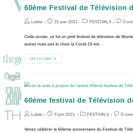
60ème Festival de Télévision d
Auteur/autrice
Publication
Post
Comment
Lubiie
22 juin 2021
FESTIVALS
0 co
de
publiée :
category:
de
la
la
Cette année, ce fut un petit festival de télévision de Mont
publication :
publicati
autres mais pas le choix la Covid-19 est…
60ème
Lire La Lubie
Festival
De
Télévision
De
Monte-
Carlo
:
Le
Palmarès
60ème festival de Télévision 
!
Auteur/autrice
Publication
Post
Commenta
Lubiie
9 juin 2021
FESTIVALS
0 com
de
publiée :
category:
de
la
la
Venez célébrer le 60ème anniversaire du Festival de Télév
publication :
publication