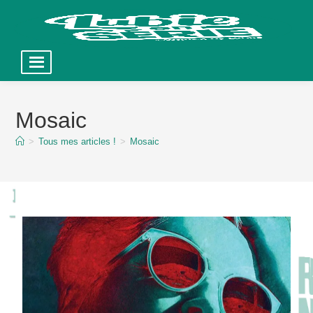
Skip
to
Mosaic
content
>
Tous mes articles !
>
Mosaic