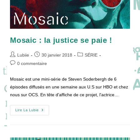
Mosaic : la justice se paie !
Auteur/autrice
Publication
Post
Lubiie
30 janvier 2018
SÉRIE
de
publiée :
category:
Commentaires
0 commentaire
la
de
publication :
la
Mosaic est une mini-série de Steven Soderbergh de 6
publication :
épisodes diffusés en une semaine aux U.S sur HBO et chez
nous sur OCS. En tête d'affiche de ce projet, l'actrice…
Mosaic
Lire La Lubie
:
La
Justice
Se
Paie
!