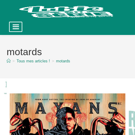
Skip
to
motards
content
>
Tous mes articles !
>
motards