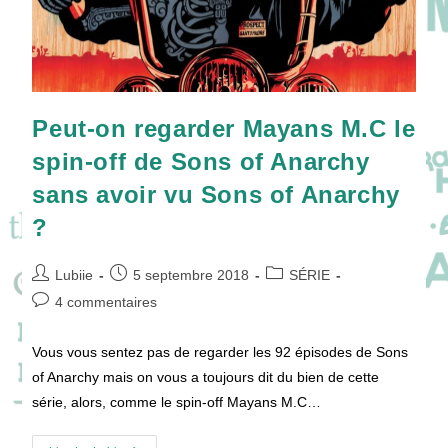
Peut-on regarder Mayans M.C le
spin-off de Sons of Anarchy
sans avoir vu Sons of Anarchy
?
Auteur/autrice
Publication
Post
Lubiie
5 septembre 2018
SÉRIE
de
publiée :
category:
Commentaires
4 commentaires
la
de
publication :
la
Vous vous sentez pas de regarder les 92 épisodes de Sons
publication :
of Anarchy mais on vous a toujours dit du bien de cette
série, alors, comme le spin-off Mayans M.C…