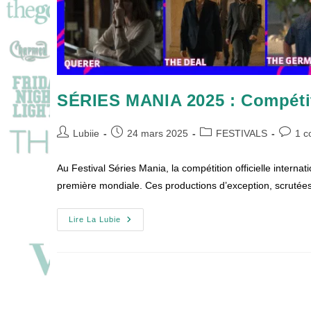
SÉRIES MANIA 2025 : Compétitio
Auteur/autrice
Publication
Post
Commen
Lubiie
24 mars 2025
FESTIVALS
1 c
de
publiée :
category:
de
la
la
Au Festival Séries Mania, la compétition officielle interna
publication :
publicat
première mondiale. Ces productions d’exception, scrutées
SÉRIES
Lire La Lubie
MANIA
2025
:
Compétition
Officielle
Internationale
!