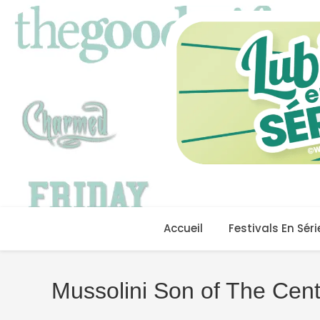
Skip
to
content
Accueil
Festivals En Séri
Mussolini Son of The Cen