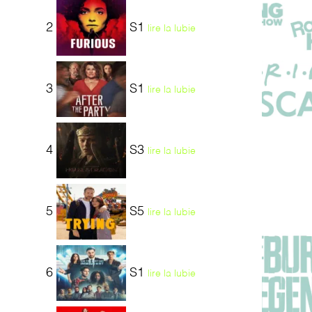
2
S1
lire la lubie
3
S1
lire la lubie
4
S3
lire la lubie
5
S5
lire la lubie
6
S1
lire la lubie