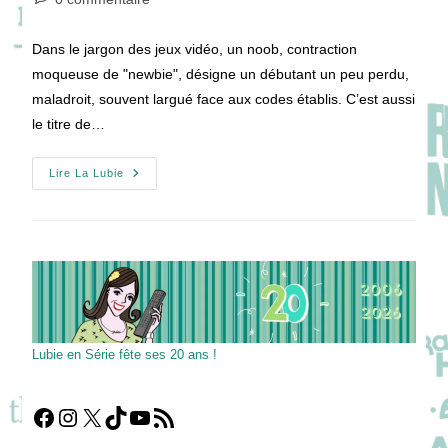
la
de
publication :
la
Dans le jargon des jeux vidéo, un noob, contraction
publication :
moqueuse de "newbie", désigne un débutant un peu perdu,
maladroit, souvent largué face aux codes établis. C’est aussi
le titre de…
[VIDEO]
Lire La Lubie
Jaxson
Cook
Rejoint
Le
Club
N00B
!
Lubie en Série fête ses 20 ans !
Facebook
Instagram
X
TikTok
YouTube
Flux RSS