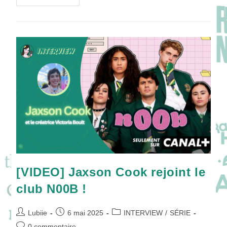
THE
PARTY
:
Une
Soirée,
Un
Doute,
Une
Famille
Brisée
!
[VIDEO] Jaxson Cook rejoint le
club N00B !
Auteur/autrice
Publication
Post
Lubiie
6 mai 2025
INTERVIEW
/
SÉRIE
de
publiée :
category:
Commentaires
0 commentaire