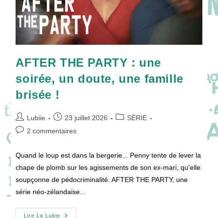
AFTER THE PARTY : une
soirée, un doute, une famille
brisée !
Auteur/autrice
Publication
Post
Lubiie
23 juillet 2026
SÉRIE
de
publiée :
category:
Commentaires
2 commentaires
la
de
publication :
la
Quand le loup est dans la bergerie... Penny tente de lever la
publication :
chape de plomb sur les agissements de son ex-mari, qu'elle
soupçonne de pédocriminalité. AFTER THE PARTY, une
série néo-zélandaise…
AFTER
Lire La Lubie