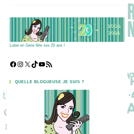
Pour
Gagner
Au
Jeu
Qui
Veut
Gagner
Des
Millions
Lubie en Série fête ses 20 ans !
Facebook
Instagram
X
TikTok
YouTube
Flux RSS
QUELLE BLOGUEUSE JE SUIS ?