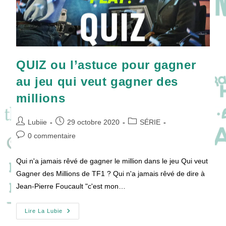
QUIZ ou l’astuce pour gagner
au jeu qui veut gagner des
millions
Auteur/autrice
Publication
Post
Lubiie
29 octobre 2020
SÉRIE
de
publiée :
category:
Commentaires
0 commentaire
la
de
publication :
la
Qui n'a jamais rêvé de gagner le million dans le jeu Qui veut
publication :
Gagner des Millions de TF1 ? Qui n'a jamais rêvé de dire à
Jean-Pierre Foucault "c'est mon…
QUIZ
Lire La Lubie
Ou
L’astuce