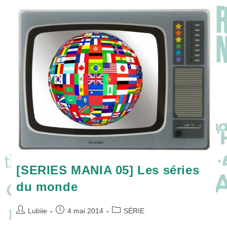
Séries
À
Canneseries
!
[SERIES MANIA 05] Les séries
du monde
Auteur/autrice
Publication
Post
Lubiie
4 mai 2014
SÉRIE
de
publiée :
category: