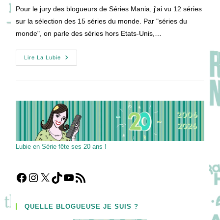
la
Pour le jury des blogueurs de Séries Mania, j'ai vu 12 séries
publication :
sur la sélection des 15 séries du monde. Par "séries du
monde", on parle des séries hors Etats-Unis,…
[SERIES
Lire La Lubie
MANIA
05]
Les
Séries
Du
Monde
Lubie en Série fête ses 20 ans !
Facebook
Instagram
X
TikTok
YouTube
Flux RSS
QUELLE BLOGUEUSE JE SUIS ?