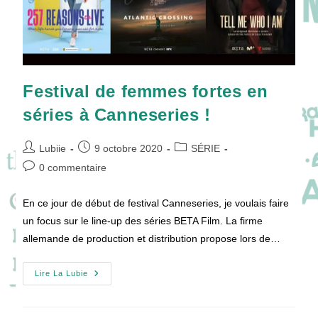
Festival de femmes fortes en
séries à Canneseries !
Auteur/autrice
Publication
Post
Lubiie
9 octobre 2020
SÉRIE
de
publiée :
category:
Commentaires
0 commentaire
la
de
publication :
la
En ce jour de début de festival Canneseries, je voulais faire
publication :
un focus sur le line-up des séries BETA Film. La firme
allemande de production et distribution propose lors de…
Festival
Lire La Lubie
De
Femmes
Fortes
En